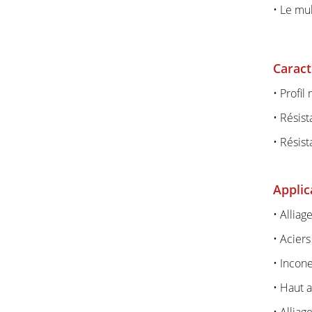
• Le mu
Caract
• Profil
• Résist
• Résist
Applic
• Alliag
• Acier
• Incone
• Haut 