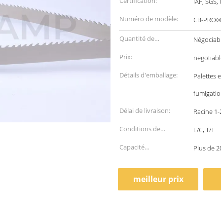
Certification:
IAF, SGS,
Numéro de modèle:
CB-PRO
Quantité de
Négociab
commande min:
Prix:
negotiabl
Détails d'emballage:
Palettes
fumigati
Délai de livraison:
Racine 1-
Conditions de
L/C, T/T
paiement:
Capacité
Plus de 2
d'approvisionnement:
meilleur prix