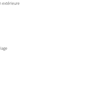
n extérieure
liage