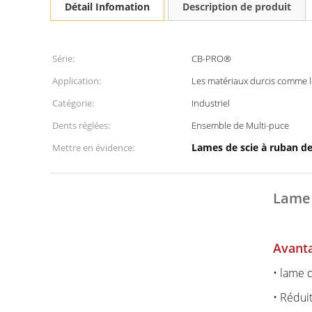
Détail Infomation
Description de produit
Série:
CB-PRO®
Application:
Les matériaux durcis comme le
Catégorie:
Industriel
Dents réglées:
Ensemble de Multi-puce
Lames de scie à ruban d
Mettre en évidence:
Lame
Avant
• lame 
• Rédui