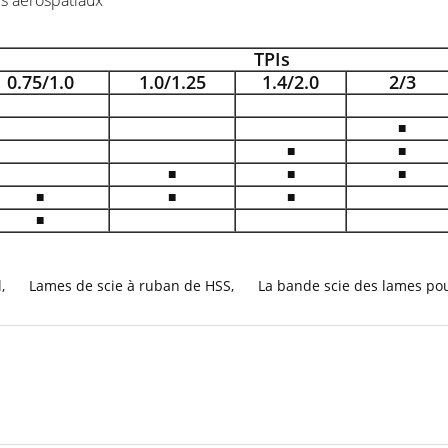
es aérospatiaux
TPIs
0.75/1.0
1.0/1.25
1.4/2.0
2/3
■
■
■
■
■
■
■
■
■
■
l
,
Lames de scie à ruban de HSS
,
La bande scie des lames pou