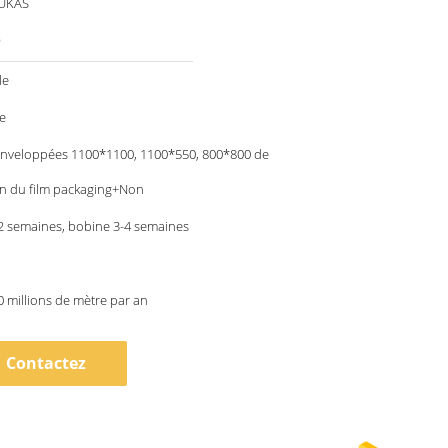
 UKAS
®
le
e
 enveloppées 1100*1100, 1100*550, 800*800 de
on du film packaging+Non
2 semaines, bobine 3-4 semaines
0 millions de mètre par an
Contactez