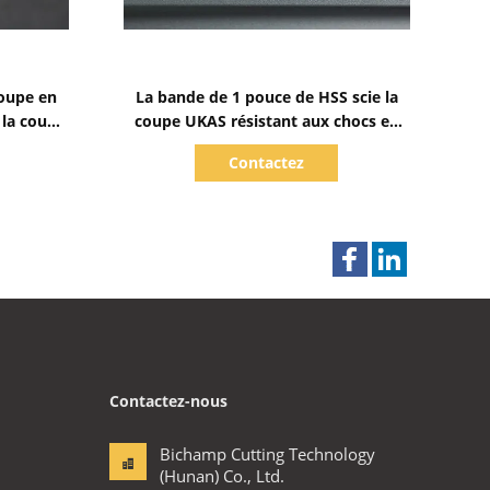
Afficher les détails
coupe en
La bande de 1 pouce de HSS scie la
 la coupe
coupe UKAS résistant aux chocs en
métal de lames
Contactez
Contactez-nous
Bichamp Cutting Technology
(Hunan) Co., Ltd.