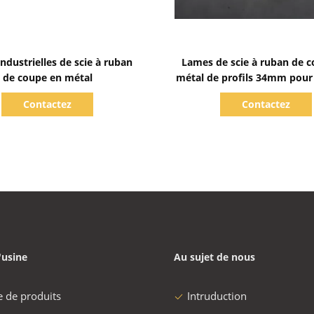
Afficher les détails
Afficher les détails
ndustrielles de scie à ruban
Lames de scie à ruban de 
de coupe en métal
métal de profils 34mm pour
structurelle
Contactez
Contactez
'usine
Au sujet de nous
e de produits
Intruduction